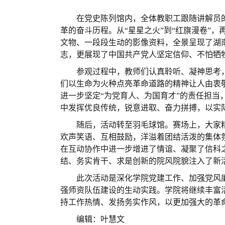
在党史陈列馆内，全体教职工跟随讲解员
革的奋斗历程
。从
“星星之火”
到
“红旗漫卷”
，
文物、
一段段
生动的
影像
资料，全景呈现
了湖
志，更展现了中国共产党人坚定信仰、不怕牺
参观过程中，教师们认真聆听、
凝神
思考
们以生命为火种点亮革命道路的精神让人由衷
进一步坚定
“为党育人、为国育才”的责任担
中发挥优良传统，锐意进取、奋力拼搏，以实
随后
，活动
转至
羽毛球馆。赛场上，大家
欢声笑语、互相鼓励，洋溢着
团结活泼
的
集体
在互动
协作中进一步增进了情谊
、
凝聚了信科
结、务实肯干、求是创新的院风院貌注入了新
此次
活动是深化学院党建工作、加强党风
强
师资
队伍建设的生动实践。
学院将
继续
丰富
持工作热情、发扬务实作风，以
更加
强大的革
编辑：叶慧文