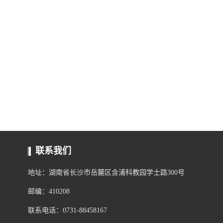
联系我们
地址：湖南省长沙市岳麓区含浦科教园学士路300号
邮编：410208
联系电话：0731-88458167