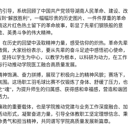
的引导，系统回顾了
中国共产党领导湖南人民革命、建设、改
再到
“解放胜利”，一幅幅珍贵的历史图片、一件件厚重的革命
南这片红色热土
留下的革命故事
，彰显了
先辈们钢铁般的意
牲、英勇斗争
的
伟大
精神。
，
在历史的回望中汲取精神力量，感受信仰的炽热。革命先辈
敬佩，大家纷纷表示，要从先辈的奋斗足迹中感悟初心使命，
当，坚持以学生为中心，以教学为根本，以科研为动力，在工作
际行动推动学院医工融合高质量发展。
精神饱满、奋力拼搏，展现了
积极
向上的精神风貌；赛场下，
氛围。这场
职工羽毛球比赛
不仅锻炼了身体、舒缓了压力，
也
之
“魂”，为提升师生的归属感、获得感和幸福感，营造和谐团
活力
。
廉政的重要载体
，
也
是学院推
动
党建与业务工作深度融合、加
活动形式
，
凝聚奋进力量，引导全体教职工坚定理想信念、秉
命勇气和担当精神
，共同
谱写
学院高质量发展
新篇章
。