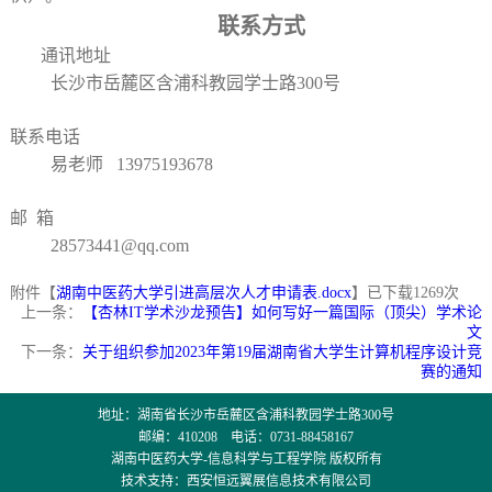
联系方式
通讯地址
长沙市岳麓区含浦科教园学士路300号
联系电话
易老师 13975193678
邮 箱
28573441@qq.com
附件【
湖南中医药大学引进高层次人才申请表.docx
】已下载
1269
次
上一条：
【杏林IT学术沙龙预告】如何写好一篇国际（顶尖）学术论
文
下一条：
关于组织参加2023年第19届湖南省大学生计算机程序设计竞
赛的通知
地址：湖南省长沙市岳麓区含浦科教园学士路300号
邮编：410208 电话：0731-88458167
湖南中医药大学-信息科学与工程学院 版权所有
技术支持：西安恒远翼展信息技术有限公司