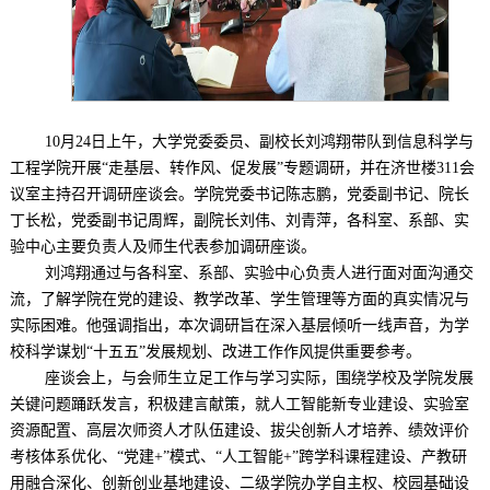
10月24日上午，
大学党委委员、副校长刘鸿翔带队到
信息科学与
工程学院
开展
“走基层、转作风、促发展”专题调研，并
在济世楼
311会
议室
主持
召开调研座谈会。学院党委书记陈志鹏，党委副书记、院长
丁长松，党委副书记周辉，副院长刘伟、刘青萍，各科室、系部
、
实
验中心主要负责人及师生代表
参加调研座谈
。
刘鸿翔
通过与各科室、系部、实验中心负责人进行面对面沟通交
流，
了解学院在党的建设、教学改革、学生管理等方面的真实情况与
实际困难。他强调
指出，本次调研旨在深入基层倾听一线声音，为学
校科学谋划
“十五五”发展规划
、改进工作作风
提供重要参考。
座谈
会上，与会师生立足工作与学习实际，围绕
学校及
学院发展
关键问题
踊跃发言，
积极建言
献策
，就
人工智能新专业建设、实验室
资源配置、高层次师资
人才
队伍建设、拔尖
创新
人才培养、
绩效
评价
考核体系优化、
“党建+”模式、“人工智能+”跨学科课程建设、产教
研
用
融合深化、创新创业基地建设、二级学院办学自主权、校园基础
设