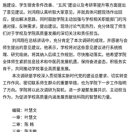
施建设、学生宿舍条件
改善、
“五风”建设以及考研率提升等方面
提出
了意见建议
。刘鸿翔认真听取
大家
意见，并就具体问题现场作出回
应，提出解决思路，同时鼓励学院主动加强与学校
相关
职能部门的沟
通对接，
反映
需求
，提出建议
。现场讨论气
氛热烈，充分体现了师生
们对于
学校及
学院高质量发展的深切关注和责任担当。
刘鸿翔
在总结讲话中，
充分肯定了本次
调研
的成效，并感谢与会
师生提出的
意见
建议。他表示，学校将对这些
意见
建议进行系统梳
理、研究吸纳，将其纳入后续工作规划，尽快推动落实。他希望学院
全体师生紧抓
信息技术和中医药
发展机遇，保持奋进姿态，积极务实
肯干，共同推动学校事业高质量发展。
本次调研是学校深入贯彻落实新时代党的建设总要求、切实转变
工作作风、密切联系师生群众的重要举措，
也
为学院下一步工作指明
了方向。学院将以此次
调研
为契机，进一步凝聚
发展
共识、
主动担当
作为，为
促进
学校高质量
内涵
发展贡献
信科院的智慧和
力量。
编辑：叶慧文
一审：叶慧文
二审：陈
韩
三审：陈志鹏