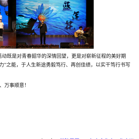
活动既是对青春韶华的深情回望，更是对崭新征程的美好期
“码力”之能，于人生新途勇毅笃行、再创佳绩，以实干笃行书写
花、万事顺意！