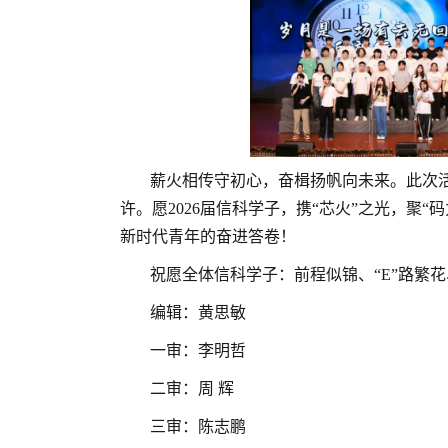
薪火相传守初心，奋楫扬帆向未来。此次
许。愿2026届信科学子，携“芯火”之光，聚
新时代青年的奋进答卷！
祝愿全体信科学子：前程似锦、“E”路繁
编辑：黄思敏
一审：李明哲
二审：周 辉
三审：陈志鹏