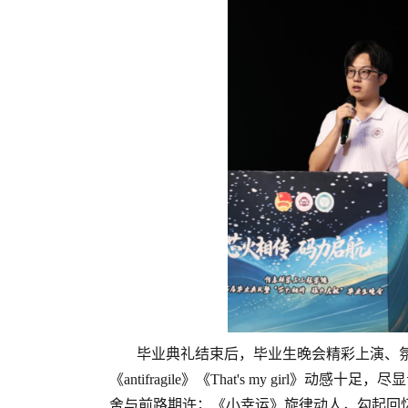
毕业典礼结束后，毕业生晚会精彩上演、氛
《antifragile》《That's my gir
舍与前路期许；《小幸运》旋律动人，勾起回