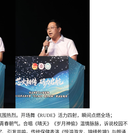
围热烈。开场舞《RUDE》活力四射，瞬间点燃全场；
l》动感十足，尽显青春朝气。合唱《晴天》《岁月神偷》温情脉脉，诉说校园不
忆、引发共鸣。传统保健表演《惊鸿游龙，锦绣乾坤》与朗诵