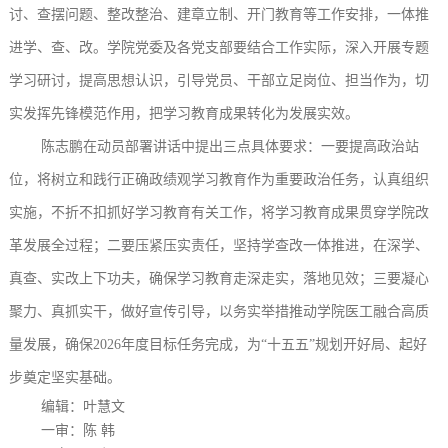
讨、查摆问题、整改整治、建章立制、开门教育
等
工作
安排
，
一体推
进
学、查、改。学院党委及各党支部
要
结合工作实际，深入开展专题
学习
研讨，提高思想认识，引导党员
、
干部立足岗位、担当作为，切
实发挥先锋模范作用
，
把学习教育成果转化为发展实效
。
陈志鹏
在
动员部署讲话
中提出三点具体要求：
一要提高政治站
位，将树立和践行正确政绩观学习教育作为重要政治任务，
认真组织
实施，
不折不扣
抓好学习教育有关工作
，将学习教育成果贯穿学院改
革发展全过程；二要压紧压实责任，坚持学查改一体推进，在深学、
真查、实改上下功夫
，
确保学习教育走深走实，落地见效
；三要凝心
聚力、真抓实干，
做好宣传引导，
以务实举措推动学院医工融合
高质
量
发展，确保
2026年度目标任务完成
，为
“十五五”
规划
开好局、起好
步奠定坚实基础。
编辑：叶慧文
一审：陈
韩