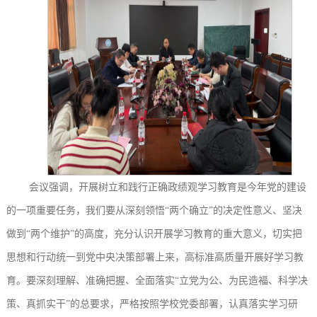
会议强调，开展树立和践行正确政绩观学习教育
是
今年党的建设
的一项重要任务，我们要从深刻领悟
“两个确立”的决定性意义、坚决
做到“两个维护”的高度，充分认识开展学习教育的重大意义，切实把
思想和行动统一到党中央决策部署上来，高标准高质量开展好学习教
育。
要深刻
理解、准确把握、全面落实
“立党为公、为民造福、科学决
策、真抓实干”的总要求，严格按照学校
党委
部署，
认真落实
学习研