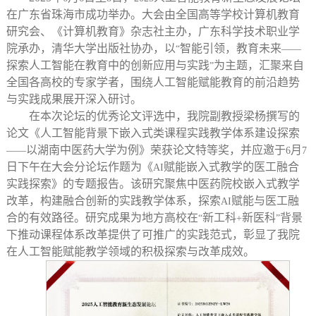
在广东省珠海市成功举办。大会由全国高等学校计算机教育
研究会、《计算机教育》杂志社主办，广东科学技术职业学
院承办，清华大学出版社协办，以
智能引领，教育未来
“
——
探索人工智能在教育中的创新应用与实践
为主题，汇聚来自
”
全国各高校的专家学者，围绕人工智能赋能教育的前沿趋势
与实践成果展开深入研讨。
在本次论坛的优秀论文评选中，我院副教授梁杨撰写的
论文《人工智能背景下嵌入式类课程实践教学体系建设探索
以湖南中医药大学为例》荣获论文特等奖，并应邀于
月
——
6
7
日下午在大会分论坛作题为《
赋能嵌入式教学的医工融合
AI
实践探索》的专题报告。该研究聚焦中医药院校嵌入式教学
改革，构建融合创新的实践教学体系，探索
赋能与医工融
AI
合的有效路径。研究成果为地方高校在
新工科
新医科
背景
“
+
”
下推动课程体系改革提供了可推广的实践范式，彰显了我院
在人工智能赋能教学领域的积极探索与改革成效。