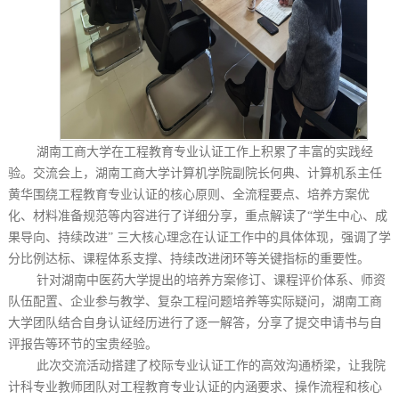
湖南工商大学在工程教育专业认证工作上积累了丰富的实践经
验。交流会上，湖南工商大学计算机学院副院长何典、计算机系主任
黄华围绕工程教育专业认证的核心原则、全流程要点、培养方案优
化、材料准备规范等内容进行了详细分享，重点解读了
“学生中心、成
果导向、持续改进” 三大核心理念在认证工作中的具体体现，强调了学
分比例达标、课程体系支撑、持续改进闭环等关键指标的重要性。
针对湖南中医药大学提出的培养方案修订、课程评价体系、师资
队伍配置、企业参与教学、复杂工程问题培养等实际疑问，湖南工商
大学团队结合自身认证经历进行了逐一解答，分享了提交申请书与自
评报告等环节的宝贵经验。
此次交流活动搭建了校际专业认证工作的高效沟通桥梁，让我院
计科专业教师团队对工程教育专业认证的内涵要求、操作流程和核心