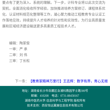
要点有了更为深入、系统的理解。下一步，计科专业将以此次交流为
契机，全面消化吸收所学经验，加快推进培养方案修订、课程体系优
化、认证材料规范化整理等工作，凝心聚力推动工程教育专业认证工
作落地见效，持续提升人才培养的针对性和实效性，为行业高质量发
展和区域经济建设输送更多高素质工程技术人才。
编辑：陶家俊
一审：严
承
二审：刘
伟
三审：
丁长松
下一条：
【教育家精神万里行】王志辉：数字有界，育心无垠
地址：湖南省长沙市岳麓区含浦科教园学士路300号
邮编：410208 电话：0731-88458167
湖南中医药大学-信息科学与工程学院 版权所有
技术支持：西安恒远翼展信息技术有限公司